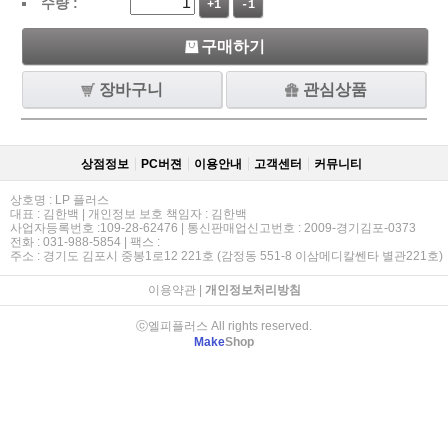
수량 :
+1
-1
구매하기
장바구니
관심상품
상점정보
PC버젼
이용안내
고객센터
커뮤니티
상호명 : LP 플러스
대표 : 김한백 | 개인정보 보호 책임자 : 김한백
사업자등록번호 :109-28-62476 | 통신판매업신고번호 : 2009-경기김포-0373
전화 : 031-988-5854 | 팩스 :
주소 : 경기도 김포시 중봉1로12 221호 (감정동 551-8 이삼메디칼쎈타 별관221호)
이용약관
|
개인정보처리방침
ⓒ엘피플러스 All rights reserved.
Make
Shop