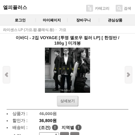
엘피플러스
카테고리
검색
로그인
마이페이지
장바구니
관심상품
라이센스 LP (가요.팝.클래식.등)
가요
이바디 - 2집 VOYAGE [투명 옐로우 컬러 LP] [ 한정반 /
180g ] 미개봉
상세보기
상품가 :
46,000원
할인가 :
36,800원
배송비 :
(조건)
!
지역별
!