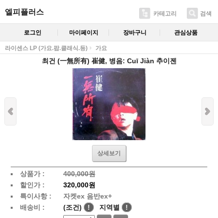
엘피플러스
카테고리
검색
로그인
마이페이지
장바구니
관심상품
라이센스 LP (가요.팝.클래식.등)
가요
최건 (一無所有) 崔健, 병음: Cuī Jiàn 추이젠
상세보기
상품가 :
400,000원
할인가 :
320,000원
특이사항 :
자켓ex 음반ex+
배송비 :
(조건)
!
지역별
!