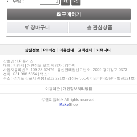
수량 :
+1
-1
구매하기
장바구니
관심상품
상점정보
PC버젼
이용안내
고객센터
커뮤니티
상호명 : LP 플러스
대표 : 김한백 | 개인정보 보호 책임자 : 김한백
사업자등록번호 :109-28-62476 | 통신판매업신고번호 : 2009-경기김포-0373
전화 : 031-988-5854 | 팩스 :
주소 : 경기도 김포시 중봉1로12 221호 (감정동 551-8 이삼메디칼쎈타 별관221호)
이용약관
|
개인정보처리방침
ⓒ엘피플러스 All rights reserved.
Make
Shop