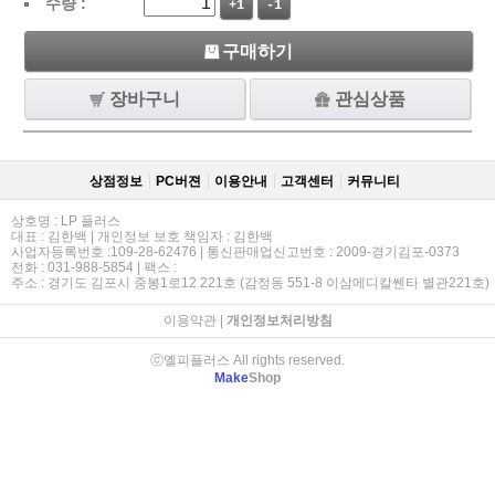
수량 :
+1
-1
구매하기
장바구니
관심상품
상점정보
PC버젼
이용안내
고객센터
커뮤니티
상호명 : LP 플러스
대표 : 김한백 | 개인정보 보호 책임자 : 김한백
사업자등록번호 :109-28-62476 | 통신판매업신고번호 : 2009-경기김포-0373
전화 : 031-988-5854 | 팩스 :
주소 : 경기도 김포시 중봉1로12 221호 (감정동 551-8 이삼메디칼쎈타 별관221호)
이용약관
|
개인정보처리방침
ⓒ엘피플러스 All rights reserved.
Make
Shop