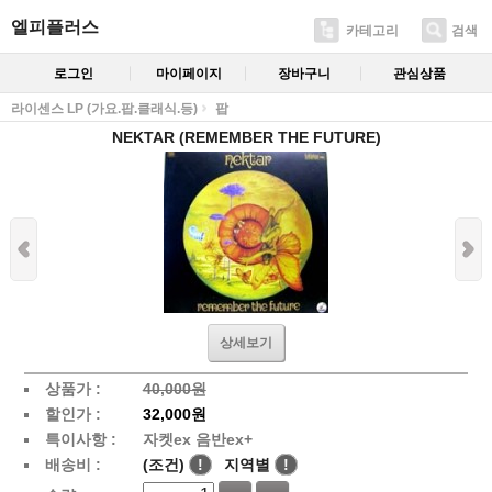
엘피플러스
카테고리
검색
로그인
마이페이지
장바구니
관심상품
라이센스 LP (가요.팝.클래식.등)
팝
NEKTAR (REMEMBER THE FUTURE)
상세보기
상품가 :
40,000원
할인가 :
32,000원
특이사항 :
자켓ex 음반ex+
배송비 :
(조건)
!
지역별
!