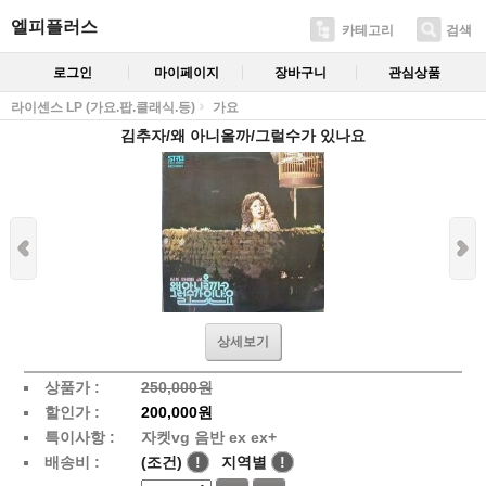
엘피플러스
카테고리
검색
로그인
마이페이지
장바구니
관심상품
라이센스 LP (가요.팝.클래식.등)
가요
김추자/왜 아니올까/그럴수가 있나요
상세보기
상품가 :
250,000원
할인가 :
200,000원
특이사항 :
자켓vg 음반 ex ex+
배송비 :
(조건)
!
지역별
!