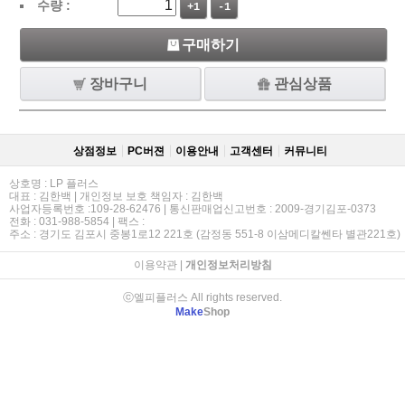
수량 :
+1
-1
구매하기
장바구니
관심상품
상점정보
PC버젼
이용안내
고객센터
커뮤니티
상호명 : LP 플러스
대표 : 김한백 | 개인정보 보호 책임자 : 김한백
사업자등록번호 :109-28-62476 | 통신판매업신고번호 : 2009-경기김포-0373
전화 : 031-988-5854 | 팩스 :
주소 : 경기도 김포시 중봉1로12 221호 (감정동 551-8 이삼메디칼쎈타 별관221호)
이용약관
|
개인정보처리방침
ⓒ엘피플러스 All rights reserved.
Make
Shop