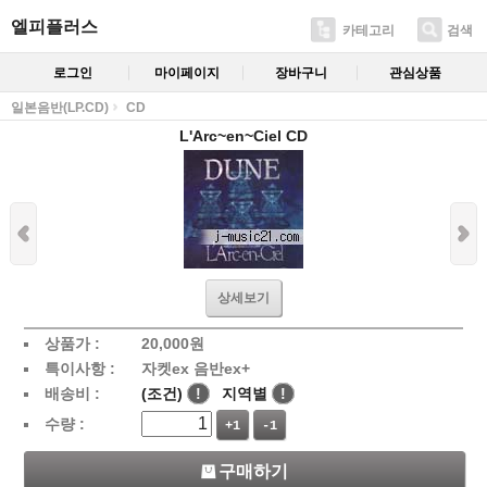
엘피플러스
카테고리
검색
로그인
마이페이지
장바구니
관심상품
일본음반(LP.CD)
CD
L'Arc~en~Ciel CD
상세보기
상품가 :
20,000
원
특이사항 :
자켓ex 음반ex+
배송비 :
(조건)
!
지역별
!
수량 :
+1
-1
구매하기