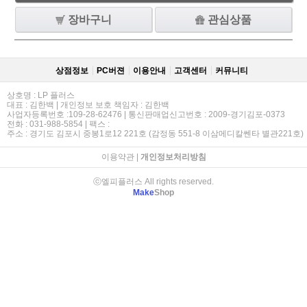
장바구니
관심상품
상점정보
PC버젼
이용안내
고객센터
커뮤니티
상호명 : LP 플러스
대표 : 김한백 | 개인정보 보호 책임자 : 김한백
사업자등록번호 :109-28-62476 | 통신판매업신고번호 : 2009-경기김포-0373
전화 : 031-988-5854 | 팩스 :
주소 : 경기도 김포시 중봉1로12 221호 (감정동 551-8 이삼메디칼쎈타 별관221호)
이용약관
|
개인정보처리방침
ⓒ엘피플러스 All rights reserved.
Make
Shop