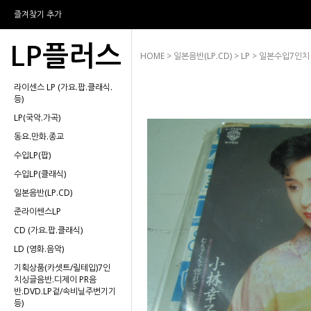
즐겨찾기 추가
LP플러스
HOME
>
일본음반(LP.CD)
>
LP
> 일본수입7인치
라이센스 LP (가요.팝.클래식.
등)
LP(국악.가곡)
동요.만화.종교
수입LP(팝)
수입LP(클래식)
일본음반(LP.CD)
준라이쎈스LP
CD (가요.팝.클래식)
LD (영화.음악)
기획상품(카셋트/릴테입)7인
치싱글음반.디제이 PR음
반.DVD.LP겉/속비닐주변기기
등)