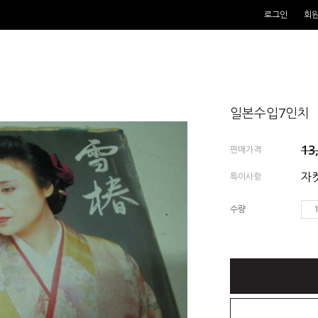
로그인
회
일본수입7인치
13
판매가격
자켓
특이사항
수량