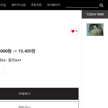
원가입
장바구니(
0
)
주문조회
마이페이지
TODAY VIEW
0
,000
원
->
10,400
원
ex- 음반ex+
구매하기
장바구니