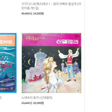
지구디스코(째즈)체조 1 - 엄마.아빠와 즐겁게 (어
린이용 제1집)
30,000
원
24,000원
전
노래속의 동극 (신데렐라)
25,000
원
20,000원