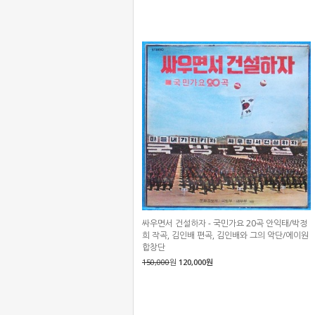
싸우면서 건설하자 - 국민가요 20곡 안익태/박정
희 작곡, 김인배 편곡, 김인배와 그의 악단/에이원
합창단
150,000
원
120,000원