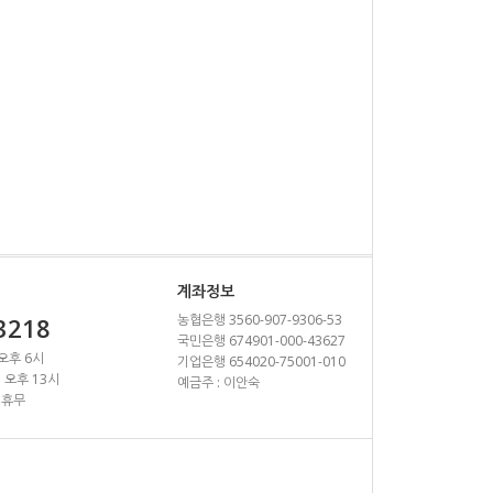
계좌정보
농협은행 3560-907-9306-53
3218
국민은행 674901-000-43627
 오후 6시
기업은행 654020-75001-010
~ 오후 13시
예금주 : 이안숙
 휴무