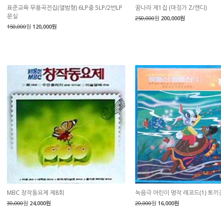
표준교육 무용곡전집(앨범형) 6LP중 5LP/2번LP
꿈나라 제1집 (마징가 Z/캔디)
분실
250,000
원
200,000원
150,000
원
120,000원
MBC 창작동요제 제8회
녹음극 어린이 명작 레코드(1) 토끼
30,000
원
24,000원
20,000
원
16,000원