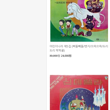
어린이나라 제5집 (삐뚤빼뚤/벤지/으쓱으쓱/도리
도리 짝짝쿵)
30,000
원
24,000원