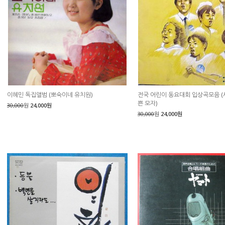
이혜민 독집앨범 (뽀숙이네 유치원)
전국 어린이 동요대회 입상곡모음 (
쁜 모자)
30,000
원
24,000원
30,000
원
24,000원