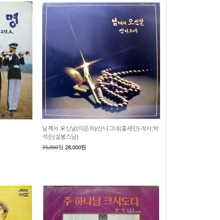
님께서 오신날(이은하)/산나그네(홍세민)-작사;박
석순(설봉스님)
35,000
원
28,000원