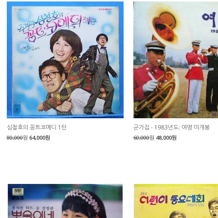
심철호의 꽁트코메디 1탄
군가집 - 1983년도: 여명 미개봉
80,000
원
64,000원
60,000
원
48,000원