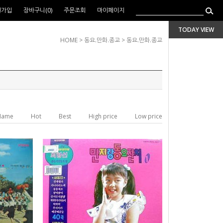
원가입
장바구니(
0
)
주문조회
마이페이지
TODAY VIEW
HOME
>
동요.만화.종교
>
동요.만화.종교
Name
Hot
Best
High price
Low price