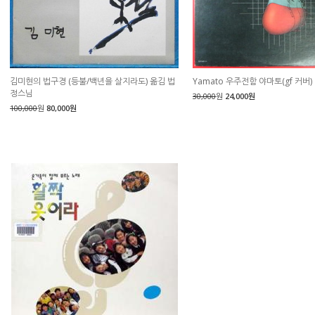
김미현의 법구경 (등불/백년을 살지라도) 옮김 법
Yamato 우주전함 야마토(gf 커버
정스님
30,000
원
24,000원
100,000
원
80,000원