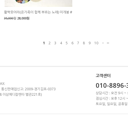
활짝웃어라(온가족이 함께 부르는 노래) 미개봉 #
35,000
원
28,000원
1
2
3
4
5
6
7
8
9
10
>
>>
고객센터
010-8896-
AX:
 통신판매업신고: 2009-경기김포-0373
상담시간 : 오전 9시 ~
1-8 이삼메디칼쎈타 별관221호)
점심시간 : 오후 12시 
토요일, 일요일, 공휴일