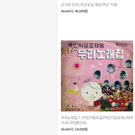
군가와 민요 (국군창설 제32주년 기념)
50,000
원
40,000원
우리노래집 1 (어린이동요집/어린이감상곡) (태극
기/죠지아행진곡)
30,000
원
24,000원