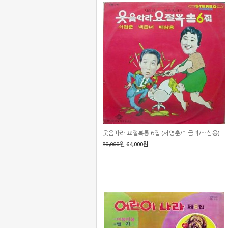
웃음따라 요절복통 6집 (서영춘/백금녀/배삼용)
80,000
원
64,000원