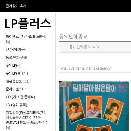
즐겨찾기 추가
LP플러스
동요.만화.종교
라이센스 LP (가요.팝.클래식.
등)
동요.만화.종교(673)
LP(국악.가곡)
동요.만화.종교
수입LP(팝)
Total
673
items in this category
수입LP(클래식)
일본음반(LP.CD)
준라이쎈스LP
CD (가요.팝.클래식)
LD (영화.음악)
기획상품(카셋트/릴테입)7인
치싱글음반.디제이 PR음
반.DVD.LP겉/속비닐주변기기
등)