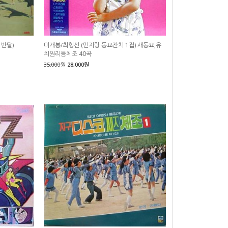
 반달)
미개봉/최형선 (민지랑 동요잔치 1집) 새동요,유
치원리듬체조 40곡
35,000
원
28,000원