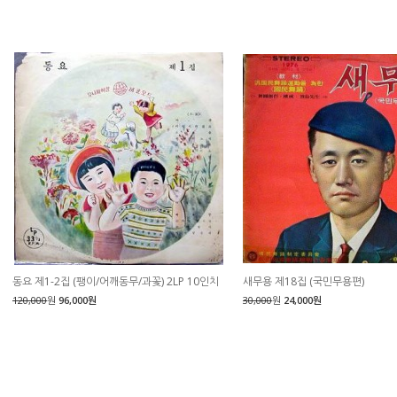
동요 제1-2집 (팽이/어깨동무/과꽃) 2LP 10인치
새무용 제18집 (국민무용편)
120,000
원
96,000원
30,000
원
24,000원