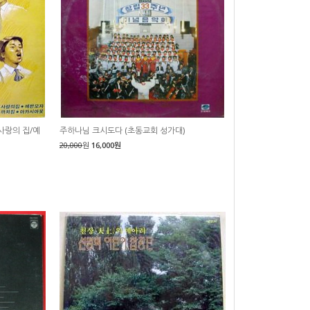
사랑의 집/예
주하나님 크시도다 (초동교회 성가대)
20,000
원
16,000원