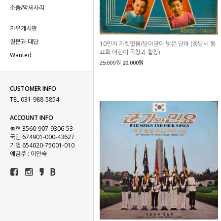
소품/악세사리
자유게시판
질문과 대답
10인치 자켓없음/달아달아 밝은 달아 (종달새 동
요회 어린이 독창과 합창)
Wanted
25,000
원
20,000원
CUSTOMER INFO
TEL.031-988-5854
ACCOUNT INFO
농협 3560-907-9306-53
국민 674901-000-43627
기업 654020-75001-010
예금주 : 이안숙