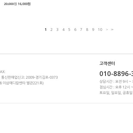
20,000
원
16,000원
1
2
3
4
5
6
7
8
9
10
>
>>
고객센터
010-8896-
AX:
 통신판매업신고: 2009-경기김포-0373
상담시간 : 오전 9시 ~
1-8 이삼메디칼쎈타 별관221호)
점심시간 : 오후 12시 
토요일, 일요일, 공휴일