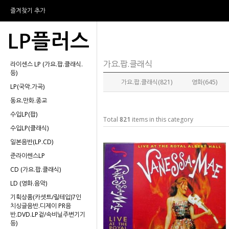
즐겨찾기 추가
LP플러스
가요.팝.클래식
라이센스 LP (가요.팝.클래식.
등)
가요.팝.클래식(821)
영화(645)
LP(국악.가곡)
동요.만화.종교
수입LP(팝)
Total
821
items in this category
수입LP(클래식)
일본음반(LP.CD)
준라이쎈스LP
CD (가요.팝.클래식)
LD (영화.음악)
기획상품(카셋트/릴테입)7인
치싱글음반.디제이 PR음
반.DVD.LP겉/속비닐주변기기
등)