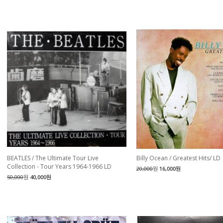
BEATLES / The Ultimate Tour Live
Billy Ocean / Greatest Hits/ LD
Collection - Tour Years 1964-1966 LD
20,000
원
16,000원
50,000
원
40,000원