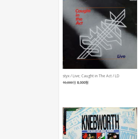
styx / Live; Caught in The Act / LD
10,000
원
8,000원