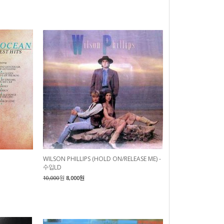
WILSON PHILLIPS (HOLD ON/RELEASE ME) -
수입LD
10,000
원
8,000원