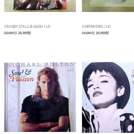
CROSBY,STILLS & NASH / LD
CARPENTERS / LD
25,000
원
20,000원
25,000
원
20,000원