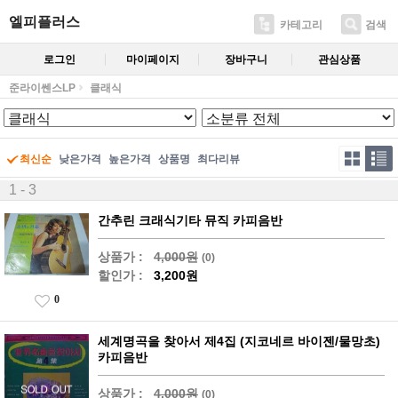
엘피플러스
카테고리
검색
로그인
마이페이지
장바구니
관심상품
준라이쎈스LP
클래식
최신순
낮은가격
높은가격
상품명
최다리뷰
1 - 3
간추린 크래식기타 뮤직 카피음반
상품가 :
4,000원
(0)
할인가 :
3,200원
0
세계명곡을 찾아서 제4집 (지코네르 바이젠/물망초)
카피음반
상품가 :
4,000원
(0)