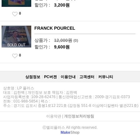
할인가 :
3,200원
0
FRANCK POURCEL
상품가 :
12,000원
(0)
할인가 :
9,600원
0
상점정보
PC버젼
이용안내
고객센터
커뮤니티
상호명 : LP 플러스
대표 : 김한백 | 개인정보 보호 책임자 : 김한백
사업자등록번호 :109-28-62476 | 통신판매업신고번호 : 2009-경기김포-0373
전화 : 031-988-5854 | 팩스 :
주소 : 경기도 김포시 중봉1로12 221호 (감정동 551-8 이삼메디칼쎈타 별관221호)
이용약관
|
개인정보처리방침
ⓒ엘피플러스 All rights reserved.
Make
Shop