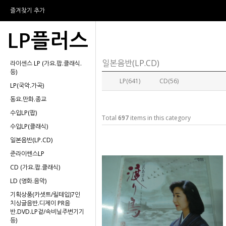
즐겨찾기 추가
LP플러스
일본음반(LP.CD)
라이센스 LP (가요.팝.클래식.
등)
LP(641)
CD(56)
LP(국악.가곡)
동요.만화.종교
수입LP(팝)
Total
697
items in this category
수입LP(클래식)
일본음반(LP.CD)
준라이쎈스LP
CD (가요.팝.클래식)
LD (영화.음악)
기획상품(카셋트/릴테입)7인
치싱글음반.디제이 PR음
반.DVD.LP겉/속비닐주변기기
등)