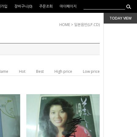
원가입
장바구니(
0
)
주문조회
마이페이지
TODAY VIEW
HOME
>
일본음반(LP.CD)
Name
Hot
Best
High price
Low price